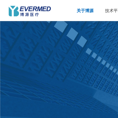
关于博源
技术平