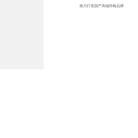
致力打造国产高端特检品牌